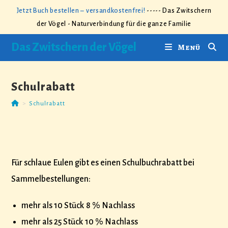
Zum
Jetzt Buch bestellen – versandkostenfrei!
----- Das Zwitschern
Inhalt
der Vögel - Naturverbindung für die ganze Familie
springen
Das Zwitschern der Vögel
Menü
Schulrabatt
>
Schulrabatt
Für schlaue Eulen gibt es einen Schulbuchrabatt bei
Sammelbestellungen:
mehr als 10 Stück 8 % Nachlass
mehr als 25 Stück 10 % Nachlass