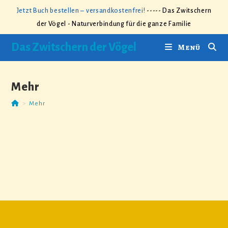
Zum
Jetzt Buch bestellen – versandkostenfrei!
----- Das Zwitschern
Inhalt
der Vögel - Naturverbindung für die ganze Familie
springen
Das Zwitschern der Vögel
Menü
Mehr
>
Mehr